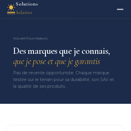
Solutions
Solaires
PERGOLAS · STORES · FILMS SOLAIRES
Accueil
›
Fournisseurs
Des marques que je connais,
que je pose et que je garantis
Pas de revente opportuniste. Chaque marque
testée sur le terrain pour sa durabilité, son SAV et
la qualité de ses produits.