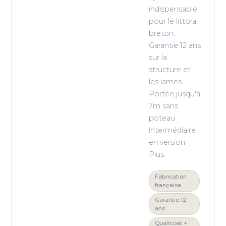
indispensable
pour le littoral
breton.
Garantie 12 ans
sur la
structure et
les lames.
Portée jusqu'à
7m sans
poteau
intermédiaire
en version
Plus.
Fabrication
française
Garantie 12
ans
Qualicoat +