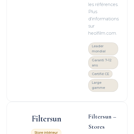
les références.
Plus
d'informations
sur
heolfilm.com.
Leader
mondial
Garanti 7–12
ans
Certifié CE
Large
gamme
Filtersun –
Filtersun
Stores
Store intérieur