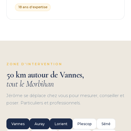
18 ans d'expertise
ZONE D'INTERVENTION
50 km autour de Vannes,
tout le Morbihan
Jérôme se déplace chez vous pour mesurer, conseiller et
poser. Particuliers et professionnels.
Vannes
Auray
Lorient
Plescop
Séné