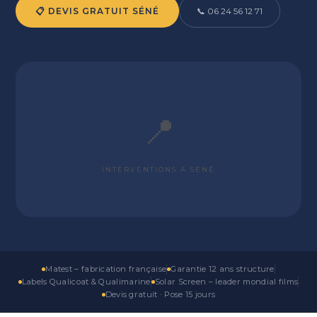
📋 DEVIS GRATUIT SÉNÉ
📞 06 24 56 12 71
📍
INTERVENTIONS À SÉNÉ
Matest – fabrication française
Garantie 12 ans structure
Labels Qualicoat & Qualimarine
Solar Screen – leader mondial films
Devis gratuit · Pose 15 jours