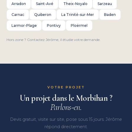
Arradon
Saint-Avé
Theix-Noyalo
Sarzeau
Carnac
Quiberon
La Trinité-sur-Mer
Baden
Larmor-Plage
Pontivy
Ploërmel
Hors zone ? Contactez Jérôme, il étudie votre demande.
VOTRE PROJET
Un projet dans le Morbihan ?
Parlons-en.
Devis gratuit, visite sur site, pose sous 15 jours. Jérôme
répond directement.