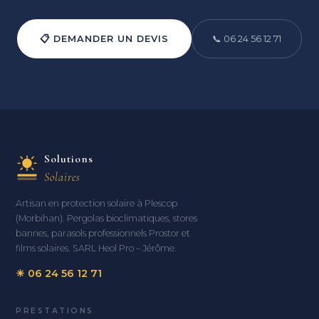
📋 DEMANDER UN DEVIS
📞 06 24 56 12 71
Solutions
Solaires
Artisan en protection solaire à Plescop
(Morbihan). Pergolas bioclimatiques, stores
bannes, parasols professionnels Prostor et
films solaires. SARL Heol Pro – Jérôme.
☀ 06 24 56 12 71
PRESTATIONS