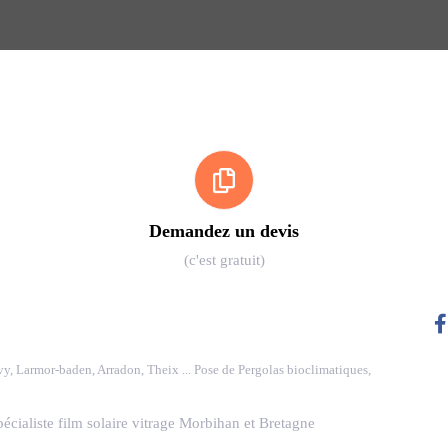
Demandez un devis
(c'est gratuit)
vy, Larmor-baden, Arradon, Theix ... Pose de Pergolas bioclimatiques,
cialiste film solaire vitrage Morbihan et Bretagne