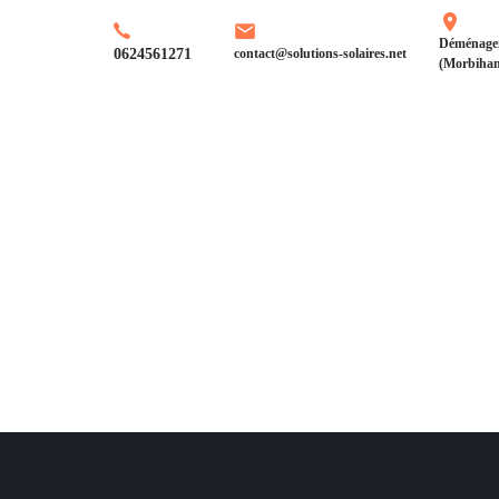
Skip
Skip
links
to
Déménagem
0624561271
contact@solutions-solaires.net
(Morbihan
primary
navigation
Skip
to
content