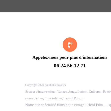
Appelez-nous pour plus d'informations
06.24.56.12.71
Copyright 2026 Solutions Solaires
Secteur d'intervention : Vannes, Auray, Lorient, Quiberon, Ponti
stores bannes, films solaires, parasol Prostor
Notre site spécialisé films pour vitrage :
Heol Film
— spé