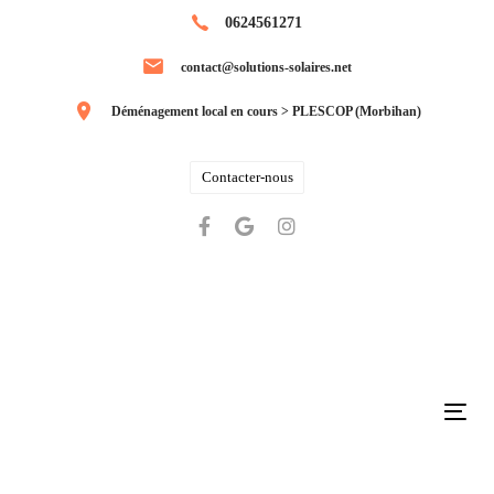
Skip
Skip
0624561271
links
to
contact@solutions-solaires.net
primary
navigation
Déménagement local en cours > PLESCOP (Morbihan)
Skip
to
Contacter-nous
content
Tog
navi