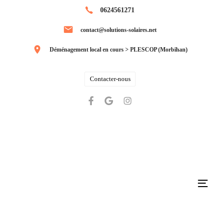
Skip
Skip
0624561271
links
to
contact@solutions-solaires.net
primary
navigation
Déménagement local en cours > PLESCOP (Morbihan)
Skip
to
Contacter-nous
content
Tog
navi