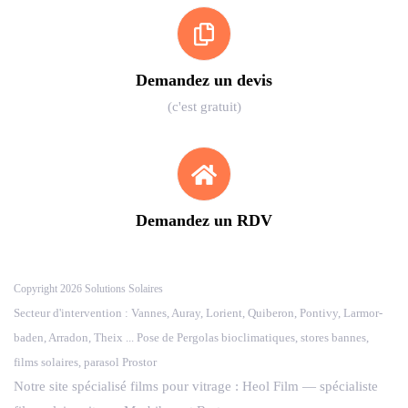
Demandez un devis
(c'est gratuit)
Demandez un RDV
Copyright 2026 Solutions Solaires
Secteur d'intervention : Vannes, Auray, Lorient, Quiberon, Pontivy, Larmor-
baden, Arradon, Theix ... Pose de Pergolas bioclimatiques, stores bannes,
films solaires, parasol Prostor
Notre site spécialisé films pour vitrage :
Heol Film
— spécialiste