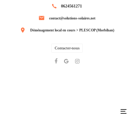
Skip
Skip
0624561271
links
to
contact@solutions-solaires.net
primary
navigation
Déménagement local en cours > PLESCOP (Morbihan)
Skip
to
Contacter-nous
content
Tog
navi