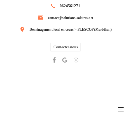
Skip
Skip
0624561271
links
to
contact@solutions-solaires.net
primary
navigation
Déménagement local en cours > PLESCOP (Morbihan)
Skip
to
Contacter-nous
content
Tog
navi