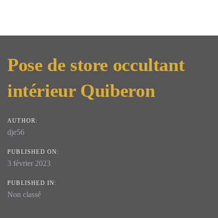
Post
Pose de store occultant
navigation
intérieur Quiberon
AUTHOR:
dje56
PUBLISHED ON:
3 février 2023
PUBLISHED IN:
Non classé