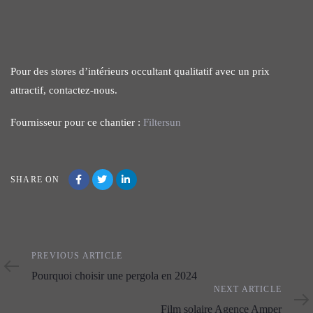
Pour des stores d’intérieurs occultant qualitatif avec un prix
attractif, contactez-nous.
Fournisseur pour ce chantier :
Filtersun
SHARE ON
Previous
PREVIOUS ARTICLE
Article
Pourquoi choisir une pergola en 2024
Next
NEXT ARTICLE
Article
Film solaire Agence Amper