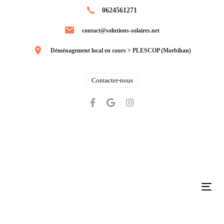
Skip
Skip
0624561271
links
to
contact@solutions-solaires.net
primary
navigation
Déménagement local en cours > PLESCOP (Morbihan)
Skip
to
Contacter-nous
content
Tog
navi